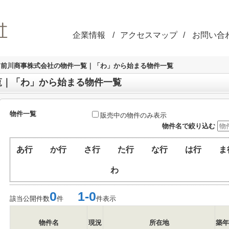
企業情報
アクセスマップ
お問い合
前川商事株式会社の物件一覧｜「わ」から始まる物件一覧
覧｜「わ」から始まる物件一覧
物件一覧
販売中の物件のみ表示
物件名で絞り込む
あ行
か行
さ行
た行
な行
は行
ま
わ
0
1-0
該当公開件数
件
件表示
物件名
現況
所在地
築年