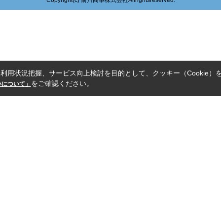
Copyright(c) 前川商事株式会社Allrightsreserved.
利用状況把握、サービス向上検討を目的として、クッキー（Cookie）
をご確認ください。
扱いについて」