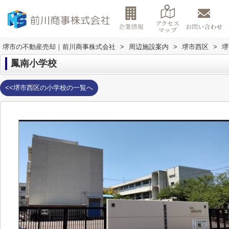
堺市の不動産売却｜前川商事株式会社
>
周辺施設案内
>
堺市西区
>
堺
鳳南小学校
<<堺市西区の小学校の一覧へ