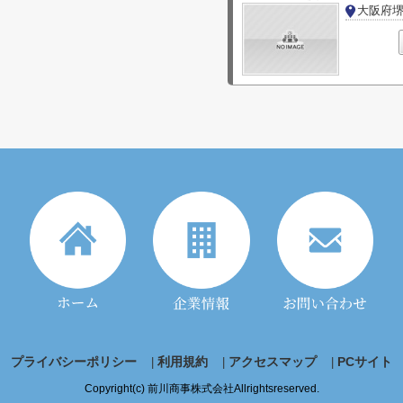
大阪府
プライバシーポリシー
利用規約
アクセスマップ
PCサイト
Copyright(c) 前川商事株式会社Allrightsreserved.