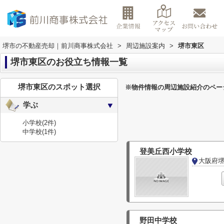
堺市の不動産売却｜前川商事株式会社
>
周辺施設案内
>
堺市東区
堺市東区のお役立ち情報一覧
堺市東区のスポット選択
※物件情報の周辺施設紹介のペー
学ぶ
小学校
(2件)
中学校
(1件)
登美丘西小学校
大阪府
野田中学校